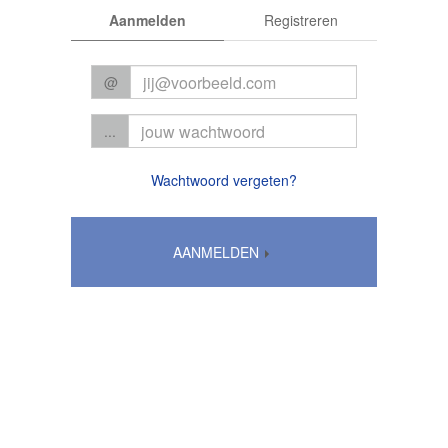
Aanmelden
Registreren
@
...
Wachtwoord vergeten?
AANMELDEN
Algemene voorwaarden
|
Privacy
© 2026 CC Het Perron