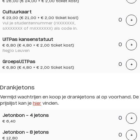
€ 26,00
(€ 24,00 + € 2,00 ticket kost)
Cultuurkaart
€ 23,00
(€ 21,00 + € 2,00 ticket kost)
Voe
+
Vul je studentennummer (rXXXXXXX,
sXXXXXXX of mXXXXXXX) als code in.
UiTPas kansenstatuut
Voe
+
€ 6,80
(€ 4,80 + € 2,00 ticket kost)
Regio Leuven
GroepsUITPas
Voe
+
€ 6,80
(€ 4,80 + € 2,00 ticket kost)
Drankjetons
Vermijd wachtrijen en koop je drankjetons al op voorhand. De
prijslijst kan je
hier
vinden.
Jetonbon - 4 jetons
Voe
+
€ 6,40
Jetonbon - 8 jetons
Voe
+
€ 12,80