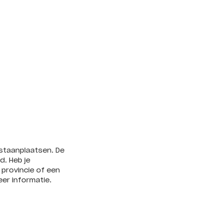
s staanplaatsen. De
d. Heb je
 provincie of een
er informatie.
Number