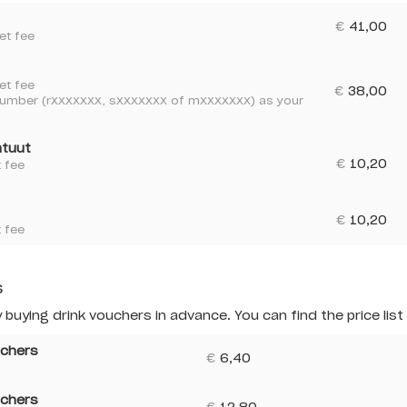
€
41,00
et fee
et fee
€
38,00
ntnumber (rXXXXXXX, sXXXXXXX of mXXXXXXX) as your
atuut
€
10,20
t fee
€
10,20
t fee
s
 buying drink vouchers in advance. You can find the price list
Fee
Amount
uchers
€
6,40
uchers