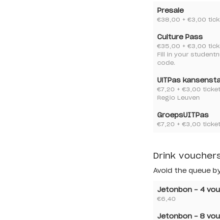
Presale
€38,00
+ €3,00 tick
Culture Pass
€35,00
+ €3,00 tick
Fill in your stude
code.
UiTPas kansenst
€7,20
+ €3,00 ticke
Regio Leuven
GroepsUITPas
€7,20
+ €3,00 ticke
Drink voucher
Avoid the queue by
Type
Price
Jetonbon - 4 vo
€6,40
Jetonbon - 8 vo