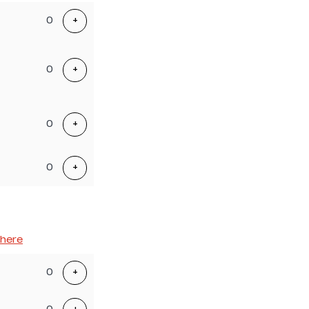
of
Add ticket
+
tickets
Add ticket
+
Add ticket
+
Add ticket
+
here
Add ticket
+