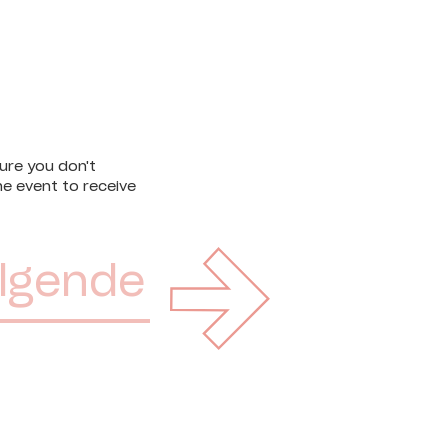
ure you don't
he event to receive
lgende