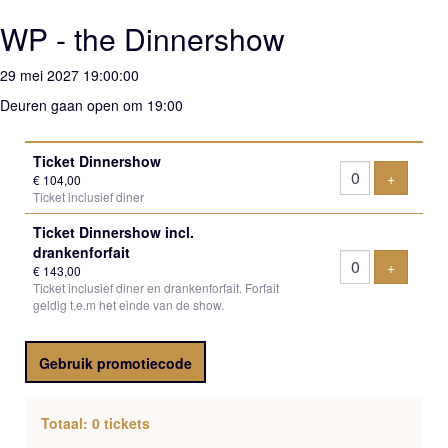
WP - the Dinnershow
29 mei 2027 19:00:00
Deuren gaan open om 19:00
Aantal
Ticket Dinnershow
tickets
Voeg tic
+
€ 104,00
Ticket inclusief diner
Ticket Dinnershow incl.
drankenforfait
Voeg tic
+
€ 143,00
Ticket inclusief diner en drankenforfait. Forfait
geldig t.e.m het einde van de show.
Gebruik promotiecode
Totaal: 0 tickets