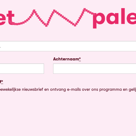
Achternaam
*
Verplicht
veld
f
*
tweewekelijkse nieuwsbrief en ontvang e-mails over ons programma en gel