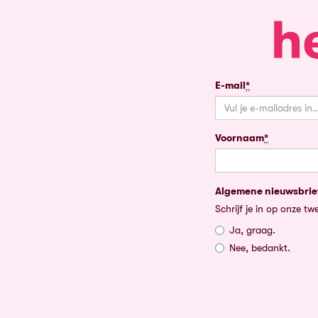
Je
E-mail
*
Verplicht
e-
veld
mail
Je
Voornaam
*
Verplicht
naam
veld
Verdere
Algemene nieuwsbrie
Verplicht
Schrijf je in op onze 
gegevens
veld
Ja, graag.
Nee, bedankt.