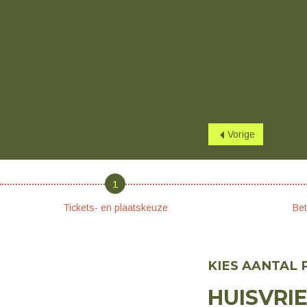
Vorige
1
Tickets- en plaatskeuze
Bet
KIES AANTAL
HUISVRI