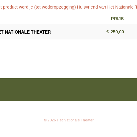
t product word je (tot wederopzegging) Huisvriend van Het Nationale 
PRIJS
AA
PR
ET NATIONALE THEATER
€
250,00
© 2026 Het Nationale Theater