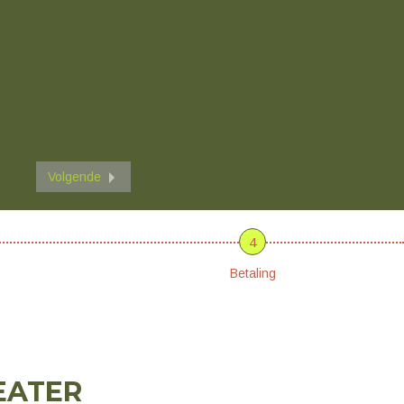
Volgende
4
Betaling
EATER