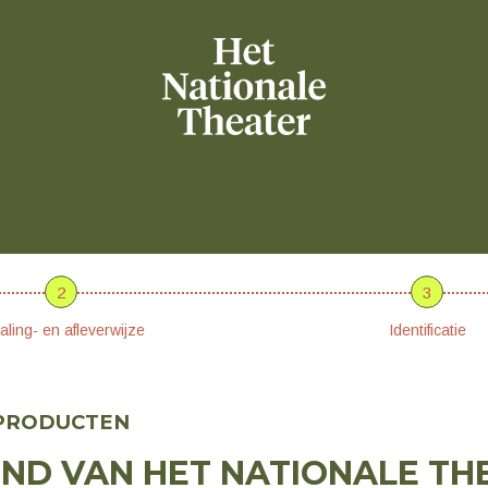
2
3
aling- en afleverwijze
Identificatie
 PRODUCTEN
END VAN HET NATIONALE TH