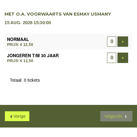
MET O.A. VOORWAARTS VAN ESMAY USMANY
15 AUG. 2026 15:30:00
AANTAL
NORMAAL
TICKETS
Voeg t
+
PRIJS: € 13,50
JONGEREN T/M 30 JAAR
Voeg t
+
PRIJS: € 12,50
Totaal: 0 tickets
Vorige
Volgende