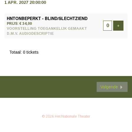
1 APR. 2027 20:00:00
AANTAL
HNTONBEPERKT - BLIND/SLECHTZIEND
TICKETS
PRIJS: € 34,00
Voeg t
+
VOORSTELLING TOEGANKELIJK GEMAAKT
D.M.V. AUDIODESCRIPTIE
Totaal: 0 tickets
Volgende
© 2026 Het Nationale Theater