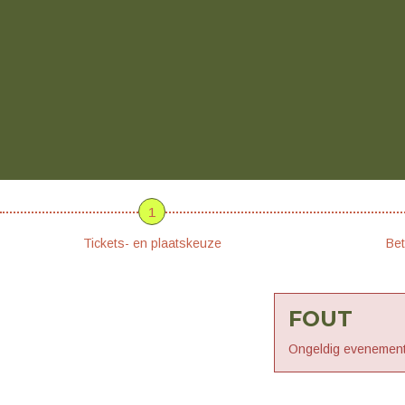
1
Tickets- en plaatskeuze
Bet
FOUT
Ongeldig evenement