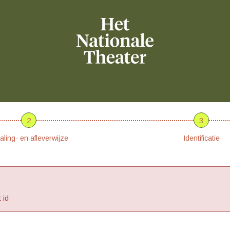
2
3
aling- en afleverwijze
Identificatie
 id