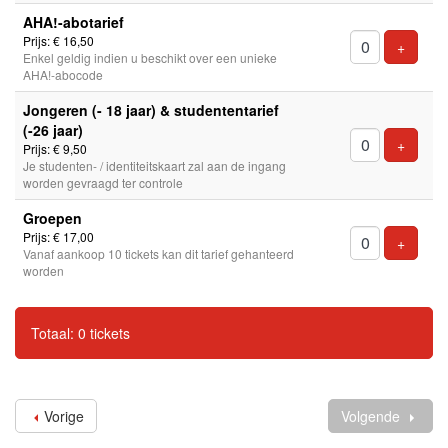
AHA!-abotarief
Prijs: € 16,50
Voeg ti
+
Enkel geldig indien u beschikt over een unieke
AHA!-abocode
Jongeren (- 18 jaar) & studententarief
(-26 jaar)
Voeg ti
+
Prijs: € 9,50
Je studenten- / identiteitskaart zal aan de ingang
worden gevraagd ter controle
Groepen
Prijs: € 17,00
Voeg ti
+
Vanaf aankoop 10 tickets kan dit tarief gehanteerd
worden
Totaal: 0 tickets
Vorige
Volgende