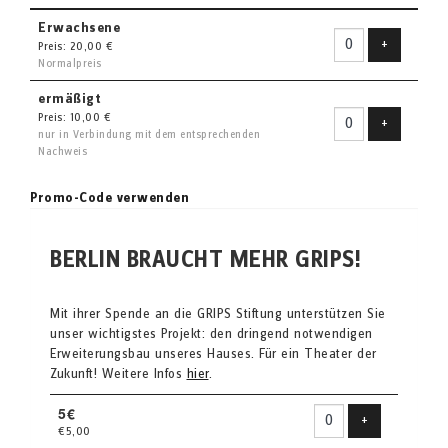
Erwachsene
Ticket hin
+
Preis: 20,00 €
Normalpreis
ermäßigt
Preis: 10,00 €
Ticket hin
+
nur in Verbindung mit dem entsprechenden
Nachweis
Promo-Code verwenden
BERLIN BRAUCHT MEHR GRIPS!
Mit ihrer Spende an die GRIPS Stiftung unterstützen Sie
unser wichtigstes Projekt: den dringend notwendigen
Erweiterungsbau unseres Hauses. Für ein Theater der
Zukunft! Weitere Infos
hier
.
5€
Produkt hinzu
+
€5,00