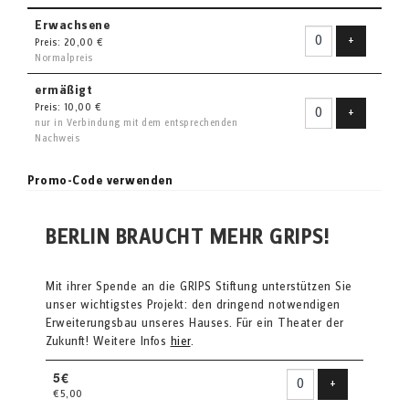
Erwachsene
Ticket hin
+
Preis: 20,00 €
Normalpreis
ermäßigt
Preis: 10,00 €
Ticket hin
+
nur in Verbindung mit dem entsprechenden
Nachweis
Promo-Code verwenden
BERLIN BRAUCHT MEHR GRIPS!
Mit ihrer Spende an die GRIPS Stiftung unterstützen Sie
unser wichtigstes Projekt: den dringend notwendigen
Erweiterungsbau unseres Hauses. Für ein Theater der
Zukunft! Weitere Infos
hier
.
5€
Produkt hinzu
+
€5,00