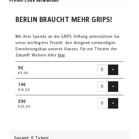
Promo-Code verwenden
BERLIN BRAUCHT MEHR GRIPS!
Mit ihrer Spende an die GRIPS Stiftung unterstützen Sie
unser wichtigstes Projekt: den dringend notwendigen
Erweiterungsbau unseres Hauses. Für ein Theater der
Zukunft! Weitere Infos
hier
.
5€
Produkt hinzu
+
€5,00
10€
Produkt hinzu
+
€10,00
20€
Produkt hinzu
+
€20,00
Gesamt: 0 Tickets