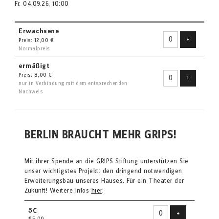
Fr. 04.09.26, 10:00
Erwachsene
Ticket hin
+
Preis: 12,00 €
Normalpreis
ermäßigt
Preis: 8,00 €
Ticket hin
+
nur in Verbindung mit dem entsprechenden
Nachweis
BERLIN BRAUCHT MEHR GRIPS!
Mit ihrer Spende an die GRIPS Stiftung unterstützen Sie
unser wichtigstes Projekt: den dringend notwendigen
Erweiterungsbau unseres Hauses. Für ein Theater der
Zukunft! Weitere Infos
hier
.
5€
Produkt hinzu
+
€5,00