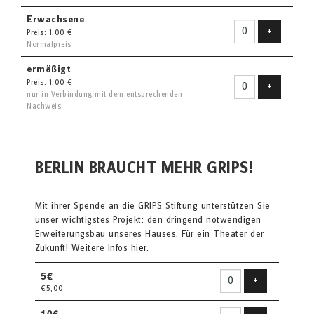
Erwachsene
Ticket hin
+
Preis: 1,00 €
Normalpreis
ermäßigt
Preis: 1,00 €
Ticket hin
+
nur in Verbindung mit dem entsprechenden
Nachweis
BERLIN BRAUCHT MEHR GRIPS!
Mit ihrer Spende an die GRIPS Stiftung unterstützen Sie
unser wichtigstes Projekt: den dringend notwendigen
Erweiterungsbau unseres Hauses. Für ein Theater der
Zukunft! Weitere Infos
hier
.
5€
Produkt hinzu
+
€5,00
10€