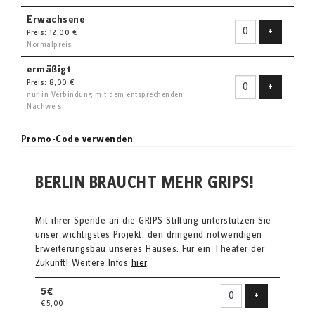
Erwachsene
Ticket hin
+
Preis: 12,00 €
Normalpreis
ermäßigt
Preis: 8,00 €
Ticket hin
+
nur in Verbindung mit dem entsprechenden
Nachweis
Promo-Code verwenden
BERLIN BRAUCHT MEHR GRIPS!
Mit ihrer Spende an die GRIPS Stiftung unterstützen Sie
unser wichtigstes Projekt: den dringend notwendigen
Erweiterungsbau unseres Hauses. Für ein Theater der
Zukunft! Weitere Infos
hier
.
5€
Produkt hinzu
+
€5,00