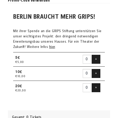
Promo-Code verwenden
BERLIN BRAUCHT MEHR GRIPS!
Mit ihrer Spende an die GRIPS Stiftung unterstützen Sie
unser wichtigstes Projekt: den dringend notwendigen
Erweiterungsbau unseres Hauses. Für ein Theater der
Zukunft! Weitere Infos
hier
.
5€
Produkt hinzu
+
€5,00
10€
Produkt hinzu
+
€10,00
20€
Produkt hinzu
+
€20,00
Gesamt: 0 Tickets