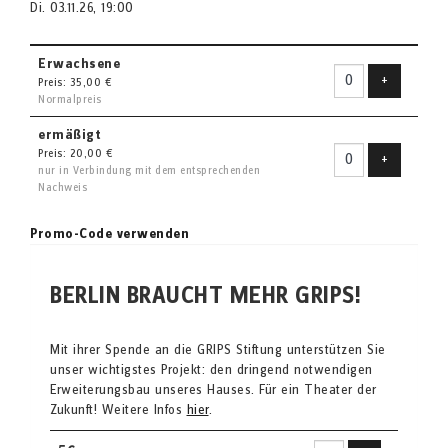
Di. 03.11.26, 19:00
Erwachsene
Ticket hin
+
Preis: 35,00 €
Normalpreis
ermäßigt
Preis: 20,00 €
Ticket hin
+
nur in Verbindung mit dem entsprechenden
Nachweis
Promo-Code verwenden
BERLIN BRAUCHT MEHR GRIPS!
Mit ihrer Spende an die GRIPS Stiftung unterstützen Sie
unser wichtigstes Projekt: den dringend notwendigen
Erweiterungsbau unseres Hauses. Für ein Theater der
Zukunft! Weitere Infos
hier
.