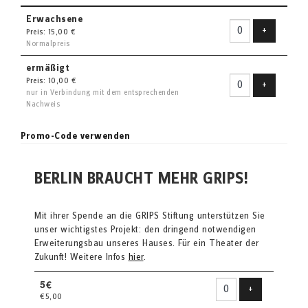
Erwachsene
Ticket hin
+
Preis: 15,00 €
Normalpreis
ermäßigt
Preis: 10,00 €
Ticket hin
+
nur in Verbindung mit dem entsprechenden
Nachweis
Promo-Code verwenden
BERLIN BRAUCHT MEHR GRIPS!
Mit ihrer Spende an die GRIPS Stiftung unterstützen Sie
unser wichtigstes Projekt: den dringend notwendigen
Erweiterungsbau unseres Hauses. Für ein Theater der
Zukunft! Weitere Infos
hier
.
5€
Produkt hinzu
+
€5,00