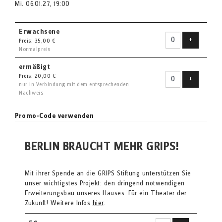
Mi. 06.01.27, 19:00
Erwachsene
Ticket hin
+
Preis: 35,00 €
Normalpreis
ermäßigt
Preis: 20,00 €
Ticket hin
+
nur in Verbindung mit dem entsprechenden
Nachweis
Promo-Code verwenden
BERLIN BRAUCHT MEHR GRIPS!
Mit ihrer Spende an die GRIPS Stiftung unterstützen Sie
unser wichtigstes Projekt: den dringend notwendigen
Erweiterungsbau unseres Hauses. Für ein Theater der
Zukunft! Weitere Infos
hier
.