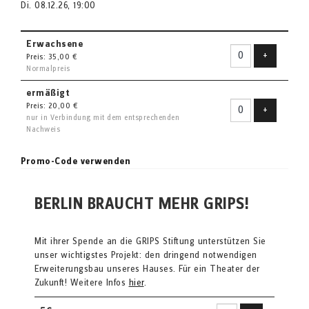
Di. 08.12.26, 19:00
Erwachsene
Ticket hin
+
Preis: 35,00 €
Normalpreis
ermäßigt
Preis: 20,00 €
Ticket hin
+
nur in Verbindung mit dem entsprechenden
Nachweis
Promo-Code verwenden
BERLIN BRAUCHT MEHR GRIPS!
Mit ihrer Spende an die GRIPS Stiftung unterstützen Sie
unser wichtigstes Projekt: den dringend notwendigen
Erweiterungsbau unseres Hauses. Für ein Theater der
Zukunft! Weitere Infos
hier
.