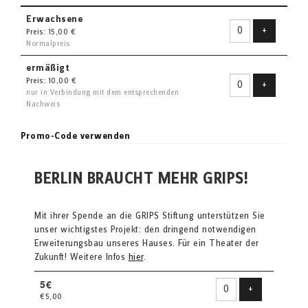
Erwachsene
Ticket hin
+
Preis: 15,00 €
Normalpreis
ermäßigt
Preis: 10,00 €
Ticket hin
+
nur in Verbindung mit dem entsprechenden
Nachweis
Promo-Code verwenden
BERLIN BRAUCHT MEHR GRIPS!
Mit ihrer Spende an die GRIPS Stiftung unterstützen Sie
unser wichtigstes Projekt: den dringend notwendigen
Erweiterungsbau unseres Hauses. Für ein Theater der
Zukunft! Weitere Infos
hier
.
5€
Produkt hinzu
+
€5,00