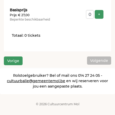
Aantal
Basisprijs
tickets
Voeg ti
+
Prijs: € 27,00
Beperkte beschikbaarheid
Totaal: 0 tickets
Volgende
Vorige
Rolstoelgebruiker? Bel of mail ons 014 27 24 05 -
cultuurbalie@gemeentemol.be
en wij reserveren voor
jou een aangepaste plaats.
© 2026 Cultuurcentrum Mol