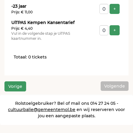
-23 jaar
Voeg ti
+
Prijs: € 11,00
UiTPAS Kempen Kansentarief
Prijs: € 4,40
Voeg ti
+
Vul in de volgende stap je UiTPAS
kaartnummer in.
Totaal: 0 tickets
Volgende
Vorige
Rolstoelgebruiker? Bel of mail ons 014 27 24 05 -
cultuurbalie@gemeentemol.be
en wij reserveren voor
jou een aangepaste plaats.