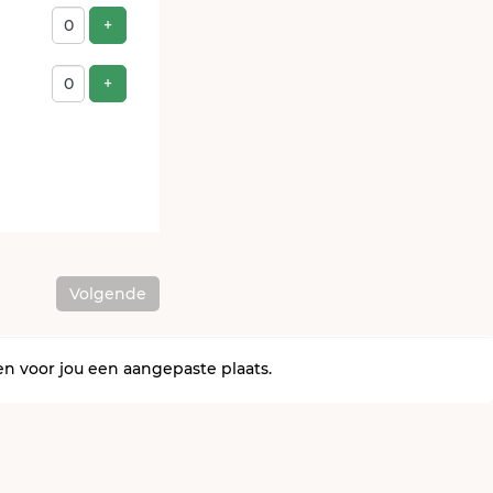
ts
Voeg ticket toe
+
Voeg ticket toe
+
Volgende
en voor jou een aangepaste plaats.