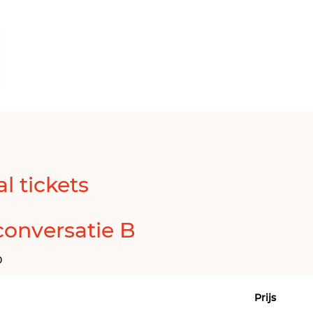
l tickets
 conversatie B
0
Prijs
Aant