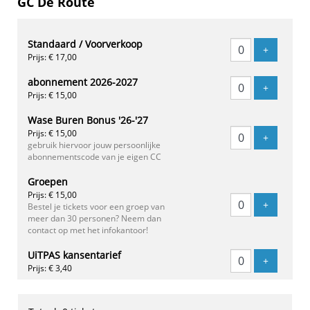
GC De Route
Standaard / Voorverkoop
Voeg tick
+
Prijs: € 17,00
abonnement 2026-2027
Voeg tick
+
Prijs: € 15,00
Wase Buren Bonus '26-'27
Prijs: € 15,00
Voeg tick
+
gebruik hiervoor jouw persoonlijke
abonnementscode van je eigen CC
Groepen
Prijs: € 15,00
Voeg tick
+
Bestel je tickets voor een groep van
meer dan 30 personen? Neem dan
contact op met het infokantoor!
UiTPAS kansentarief
Voeg tick
+
Prijs: € 3,40