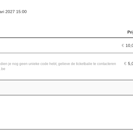
ari 2027 15:00
Pri
€
10,
€
5,
ndien je nog geen unieke code hebt, gelieve de ticketbalie te contacteren
j.be