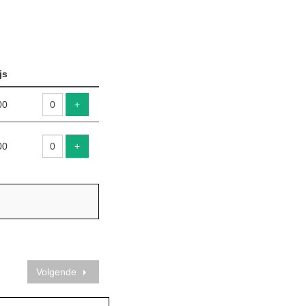
js
Aantal
tickets
Voeg ticket toe
00
+
Voeg ticket toe
00
+
Volgende