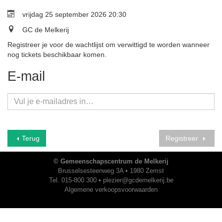
vrijdag 25 september 2026 20:30
GC de Melkerij
Registreer je voor de wachtlijst om verwittigd te worden wanneer
nog tickets beschikbaar komen.
E-mail
Terug
Registreer
© Gemeenschapscentrum de Melkerij
Brusselsesteenweg 3A • 1980 Zemst
Tel. 015-800 300 •
plezier@gcdemelkerij.be
Algemene verkoopsvoorwaarden