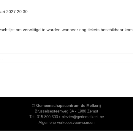
ari 2027 20:30
wachtlijst om verwittigd te worden wanneer nog tickets beschikbaar kom
© Gemeenschapscentrum de Melkerij
Brusselsesteenweg 3A • 1980 Zemst
Tel. 015-800 300 •
plezier@gcdemelkerij.be
Algemene verkoopsvoorwaarden