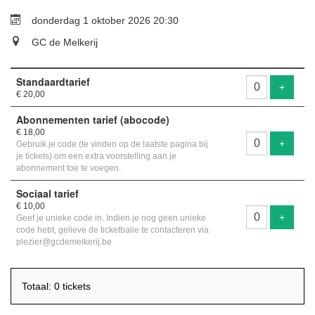
donderdag 1 oktober 2026 20:30
GC de Melkerij
Aantal
Standaardtarief
tickets
Voeg ti
+
€ 20,00
Abonnementen tarief (abocode)
€ 18,00
Voeg ti
+
Gebruik je code (te vinden op de laatste pagina bij
je tickets) om een extra voorstelling aan je
abonnement toe te voegen.
Sociaal tarief
€ 10,00
Voeg ti
+
Geef je unieke code in. Indien je nog geen unieke
code hebt, gelieve de ticketbalie te contacteren via
plezier@gcdemelkerij.be
Totaal: 0 tickets