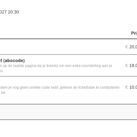
2027 20:30
Pri
€
20,
f (abocode)
€
18,
 op de laatste pagina bij je tickets) om een extra voorstelling aan je
en.
€
10,
ndien je nog geen unieke code hebt, gelieve de ticketbalie te contacteren
j.be