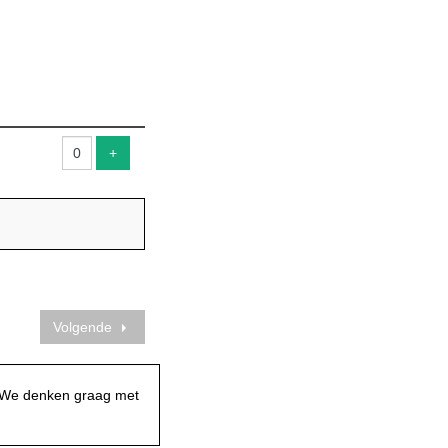
Voeg ticket toe
+
Volgende
. We denken graag met