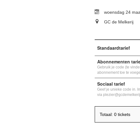
woensdag 24 maar
GC de Melkerij
Standaardtarief
Abonnementen tarie
Gebruik je code (te vinden
abonnement toe te voeg
Sociaal tarief
Geef je unieke code in. I
via plezier@gcdemelkeri
Totaal: 0 tickets