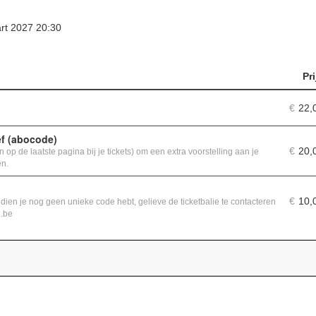
t 2027 20:30
Pri
€
22,
f (abocode)
€
20,
 op de laatste pagina bij je tickets) om een extra voorstelling aan je
en.
€
10,
ndien je nog geen unieke code hebt, gelieve de ticketbalie te contacteren
j.be