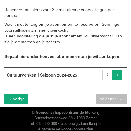
Reserveer minstens voor 3 verschillende voorstellingen per
persoon.
Wacht niet te lang om je abonnement te reserveren. Sommige
voorstellingen zijn snel uitverkocht.
Is een voorstelling die je in je abonnement wil, uitverkocht? Dan
zie je dit meteen op je scherm.
Bepaal hieronder hoeveel abonnementen je wil aankopen.
Aantal
producten
Cultuurvonken | Seizoen 2024-2025
Voeg p
+
Vorige
Volgende
© Gemeenschapscentrum de Melkerij
Brusselsesteenweg 3A • 1980 Zemst
Tel. 015-800 300 •
plezier@gcdemelkerij.be
Algemene verkoopsvoorwaarden