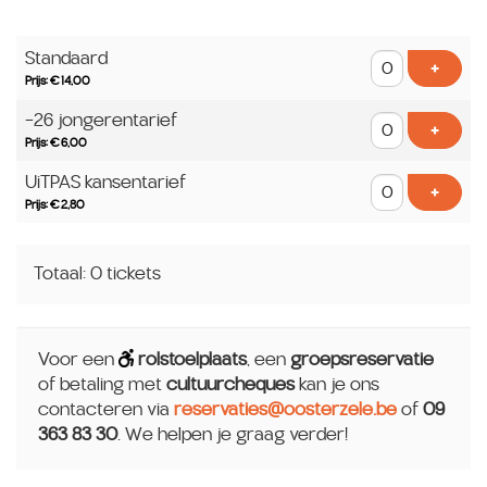
Aantal
Standaard
tickets
Voeg t
+
Prijs: € 14,00
-26 jongerentarief
Voeg t
+
Prijs: € 6,00
UiTPAS kansentarief
Voeg t
+
Prijs: € 2,80
Totaal: 0 tickets
Voor een
rolstoelplaats
, een
groepsreservatie
of betaling met
cultuurcheques
kan je ons
contacteren via
reservaties@oosterzele.be
of
09
363 83 30
. We helpen je graag verder!