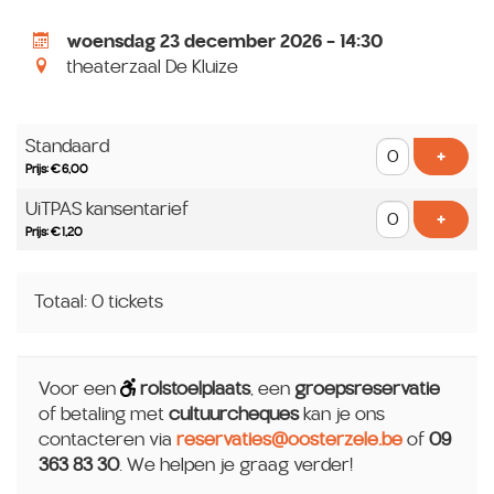
woensdag 23 december 2026 - 14:30
theaterzaal De Kluize
Aantal
Standaard
tickets
Voeg t
+
Prijs: € 6,00
UiTPAS kansentarief
Voeg t
+
Prijs: € 1,20
Totaal: 0 tickets
Voor een
rolstoelplaats
, een
groepsreservatie
of betaling met
cultuurcheques
kan je ons
contacteren via
reservaties@oosterzele.be
of
09
363 83 30
. We helpen je graag verder!