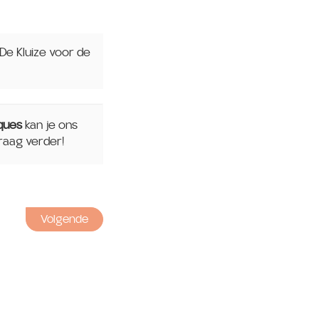
De Kluize voor de
ques
kan je ons
raag verder!
Volgende