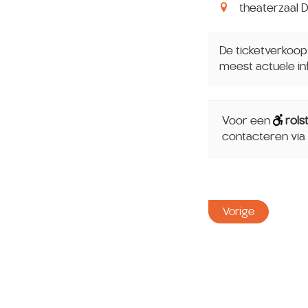
theaterzaal D
De ticketverkoop 
meest actuele inf
Voor een
rols
contacteren via
Vorige