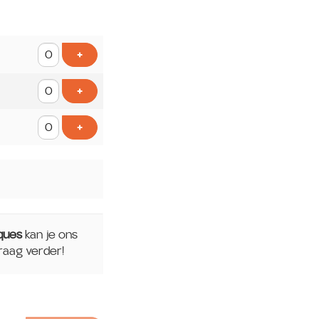
Voeg ticket toe
+
Voeg ticket toe
+
Voeg ticket toe
+
ques
kan je ons
raag verder!