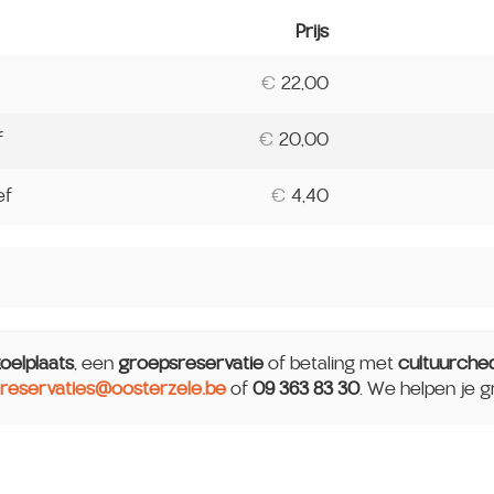
Prijs
Aantal
tickets
€
22,00
f
€
20,00
ef
€
4,40
toelplaats
, een
groepsreservatie
of betaling met
cultuurche
reservaties@oosterzele.be
of
09 363 83 30
. We helpen je g