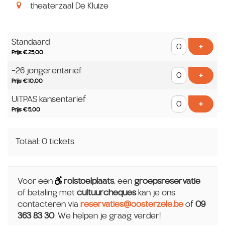
theaterzaal De Kluize
Aantal
Standaard
tickets
Voeg t
+
Prijs: € 25,00
-26 jongerentarief
Voeg t
+
Prijs: € 10,00
UiTPAS kansentarief
Voeg t
+
Prijs: € 5,00
Totaal: 0 tickets
Voor een
rolstoelplaats
, een
groepsreservatie
of betaling met
cultuurcheques
kan je ons
contacteren via
reservaties@oosterzele.be
of
09
363 83 30
. We helpen je graag verder!