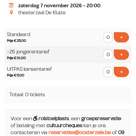
zaterdag 7 november 2026 - 20:00
theaterzaal De Kluize
Aantal
Standaard
tickets
Voeg t
+
Prijs: € 25,00
-26 jongerentarief
Voeg t
+
Prijs: € 10,00
UiTPAS kansentarief
Voeg t
+
Prijs: € 5,00
Totaal: 0 tickets
Voor een
rolstoelplaats
, een
groepsreservatie
of betaling met
cultuurcheques
kan je ons
contacteren via
reservaties@oosterzele.be
of
09