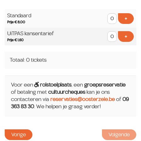
Aantal
Standaard
tickets
Voeg t
+
Prijs: € 8,00
UiTPAS kansentarief
Voeg t
+
Prijs: € 1,60
Totaal: 0 tickets
Voor een
rolstoelplaats
, een
groepsreservatie
of betaling met
cultuurcheques
kan je ons
contacteren via
reservaties@oosterzele.be
of
09
363 83 30
. We helpen je graag verder!
Vorige
Volgende