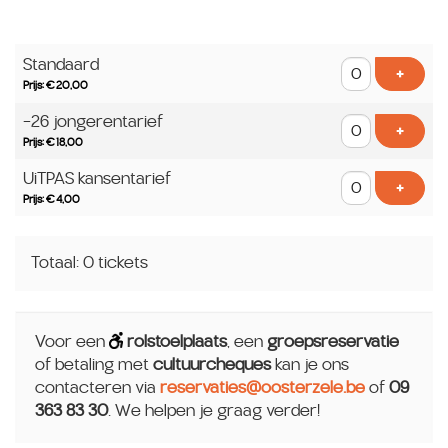
Aantal
Standaard
tickets
Voeg t
+
Prijs: € 20,00
-26 jongerentarief
Voeg t
+
Prijs: € 18,00
UiTPAS kansentarief
Voeg t
+
Prijs: € 4,00
Totaal: 0 tickets
Voor een
rolstoelplaats
, een
groepsreservatie
of betaling met
cultuurcheques
kan je ons
contacteren via
reservaties@oosterzele.be
of
09
363 83 30
. We helpen je graag verder!