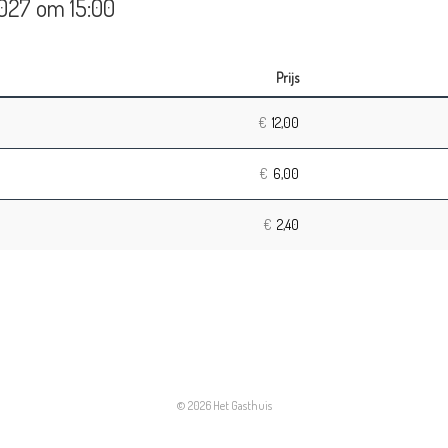
2027
om
15:00
Prijs
Aantal
tickets
€
12,00
€
6,00
€
2,40
© 2026 Het Gasthuis