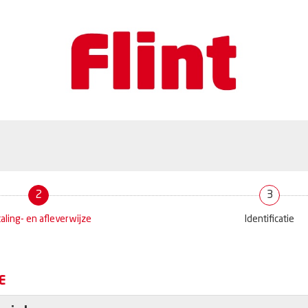
2
3
aling- en afleverwijze
Identificatie
E