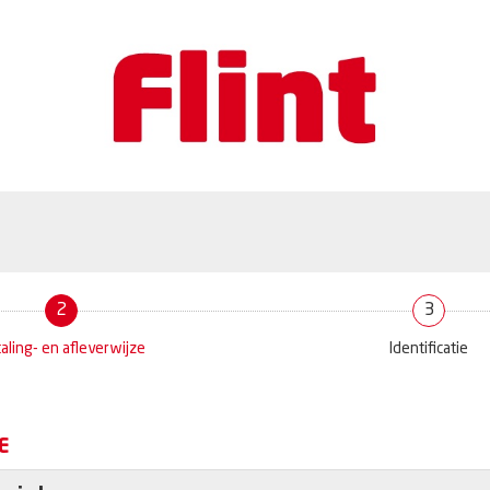
2
3
aling- en afleverwijze
Identificatie
E