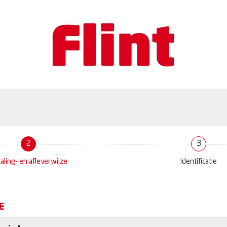
2
3
aling- en afleverwijze
Identificatie
E