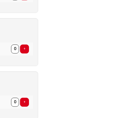
AANTAL
TICKETS
Voeg ticket toe
+
AANTAL
TICKETS
Voeg ticket toe
+