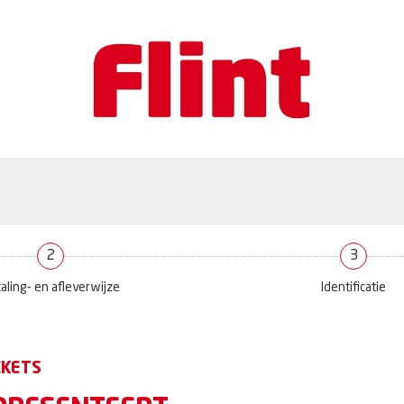
2
3
aling- en afleverwijze
Identificatie
CKETS