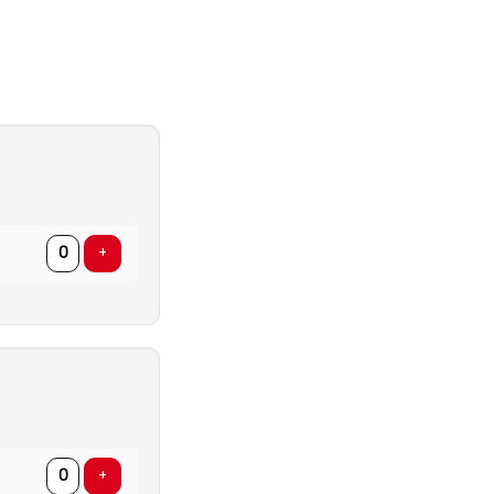
AANTAL
TICKETS
Voeg ticket toe
+
AANTAL
TICKETS
Voeg ticket toe
+