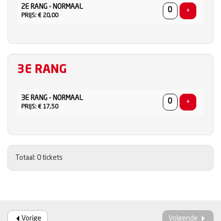
2E RANG - NORMAAL
TICKETS
Voeg ticke
+
PRIJS: € 20,00
3E RANG
AANTAL
3E RANG - NORMAAL
TICKETS
Voeg ticke
+
PRIJS: € 17,50
Totaal: 0 tickets
Vorige
Volgende