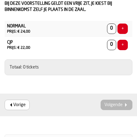
BIJ DEZE VOORSTELLING GELDT EEN VRIJE ZIT, JE KIEST BIJ
BINNENKOMST ZELF JE PLAATS IN DE ZAAL.
AANTAL
NORMAAL
TICKETS
Voeg ti
+
PRIJS: € 24,00
CJP
Voeg ti
+
PRIJS: € 22,00
Totaal: 0 tickets
Vorige
Volgende